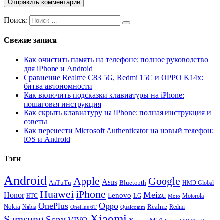
Поиск:
Свежие записи
Как очистить память на телефоне: полное руководство
для iPhone и Android
Сравнение Realme C83 5G, Redmi 15C и OPPO K14x:
битва автономности
Как включить подсказки клавиатуры на iPhone:
пошаговая инструкция
Как скрыть клавиатуру на iPhone: полная инструкция и
советы
Как перенести Microsoft Authenticator на новый телефон:
iOS и Android
Тэги
Android
Apple
Google
Asus
AnTuTu
Bluetooth
HMD Global
Huawei
iPhone
Meizu
Honor
Lenovo
LG
HTC
Moto
Motorola
OnePlus
Oppo
Nokia
Nubia
Realme
Redmi
Qualcomm
OnePlus 6T
Xiaomi
Samsung
Sony
VIVO