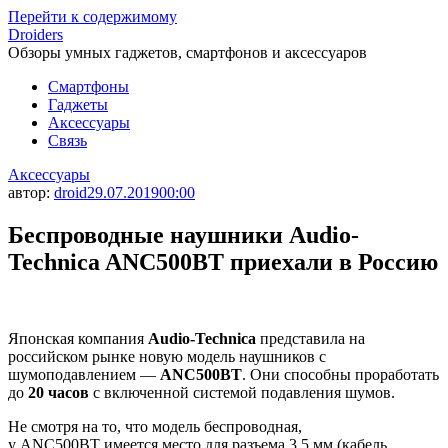
Перейти к содержимому
Droiders
Обзоры умных гаджетов, смартфонов и аксессуаров
Смартфоны
Гаджеты
Аксессуары
Связь
Аксессуары
автор:
droid
29.07.2019
00:00
Беспроводные наушники Audio-
Technica ANC500BT приехали в Россию
Японская компания
Audio-Technica
представила на
российском рынке новую модель наушников с
шумоподавлением —
ANC500BT
. Они способны проработать
до
20 часов
с включенной системой подавления шумов.
Не смотря на то, что модель беспроводная,
у ANC500BT имеется место для разъема 3,5 мм (кабель