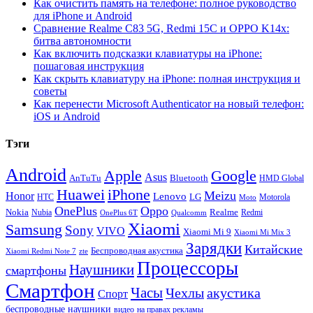
Как очистить память на телефоне: полное руководство
для iPhone и Android
Сравнение Realme C83 5G, Redmi 15C и OPPO K14x:
битва автономности
Как включить подсказки клавиатуры на iPhone:
пошаговая инструкция
Как скрыть клавиатуру на iPhone: полная инструкция и
советы
Как перенести Microsoft Authenticator на новый телефон:
iOS и Android
Тэги
Android
Apple
Google
Asus
AnTuTu
Bluetooth
HMD Global
Huawei
iPhone
Meizu
Honor
Lenovo
LG
HTC
Moto
Motorola
OnePlus
Oppo
Nokia
Nubia
Realme
Redmi
Qualcomm
OnePlus 6T
Xiaomi
Samsung
Sony
VIVO
Xiaomi Mi 9
Xiaomi Mi Mix 3
Зарядки
Китайские
Беспроводная акустика
Xiaomi Redmi Note 7
zte
Процессоры
Наушники
смартфоны
Смартфон
Часы
Чехлы
акустика
Спорт
беспроводные наушники
видео
на правах рекламы