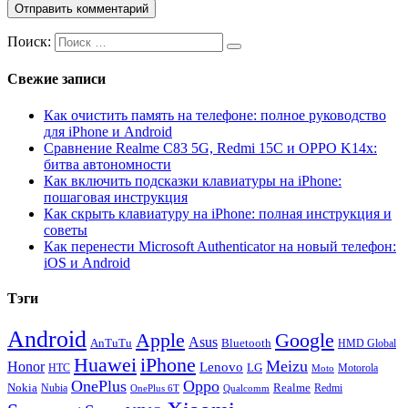
Поиск:
Свежие записи
Как очистить память на телефоне: полное руководство
для iPhone и Android
Сравнение Realme C83 5G, Redmi 15C и OPPO K14x:
битва автономности
Как включить подсказки клавиатуры на iPhone:
пошаговая инструкция
Как скрыть клавиатуру на iPhone: полная инструкция и
советы
Как перенести Microsoft Authenticator на новый телефон:
iOS и Android
Тэги
Android
Apple
Google
Asus
AnTuTu
Bluetooth
HMD Global
Huawei
iPhone
Meizu
Honor
Lenovo
LG
HTC
Moto
Motorola
OnePlus
Oppo
Nokia
Nubia
Realme
Redmi
Qualcomm
OnePlus 6T