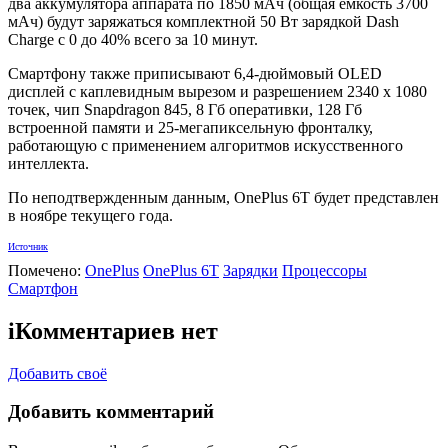
два аккумулятора аппарата по 1850 мАч (общая емкость 3700
мАч) будут заряжаться комплектной 50 Вт зарядкой Dash
Charge с 0 до 40% всего за 10 минут.
Смартфону также приписывают 6,4-дюймовый OLED
дисплей с каплевидным вырезом и разрешением 2340 х 1080
точек, чип Snapdragon 845, 8 Гб оперативки, 128 Гб
встроенной памяти и 25-мегапиксельную фронталку,
работающую с применением алгоритмов искусственного
интеллекта.
По неподтвержденным данным, OnePlus 6T будет представлен
в ноябре текущего года.
Источник
Помечено:
OnePlus
OnePlus 6T
Зарядки
Процессоры
Смартфон
i
Комментариев нет
Добавить своё
Добавить комментарий