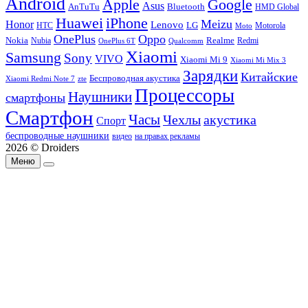
Android
Apple
Google
Asus
AnTuTu
Bluetooth
HMD Global
Huawei
iPhone
Meizu
Honor
Lenovo
LG
HTC
Moto
Motorola
OnePlus
Oppo
Nokia
Nubia
Realme
Redmi
Qualcomm
OnePlus 6T
Xiaomi
Samsung
Sony
VIVO
Xiaomi Mi 9
Xiaomi Mi Mix 3
Зарядки
Китайские
Беспроводная акустика
Xiaomi Redmi Note 7
zte
Процессоры
Наушники
смартфоны
Смартфон
Часы
Чехлы
акустика
Спорт
беспроводные наушники
видео
на правах рекламы
2026 © Droiders
Меню