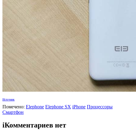
Источник
Помечено:
Elephone
Elephone SX
iPhone
Процессоры
Смартфон
i
Комментариев нет