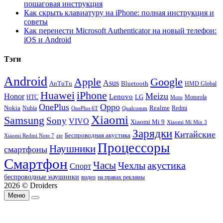
пошаговая инструкция
Как скрыть клавиатуру на iPhone: полная инструкция и
советы
Как перенести Microsoft Authenticator на новый телефон:
iOS и Android
Тэги
Android
Apple
Google
Asus
AnTuTu
Bluetooth
HMD Global
Huawei
iPhone
Meizu
Honor
Lenovo
LG
HTC
Moto
Motorola
OnePlus
Oppo
Nokia
Nubia
Realme
Redmi
Qualcomm
OnePlus 6T
Xiaomi
Samsung
Sony
VIVO
Xiaomi Mi 9
Xiaomi Mi Mix 3
Зарядки
Китайские
Беспроводная акустика
Xiaomi Redmi Note 7
zte
Процессоры
Наушники
смартфоны
Смартфон
Часы
Чехлы
акустика
Спорт
беспроводные наушники
видео
на правах рекламы
2026 © Droiders
Меню