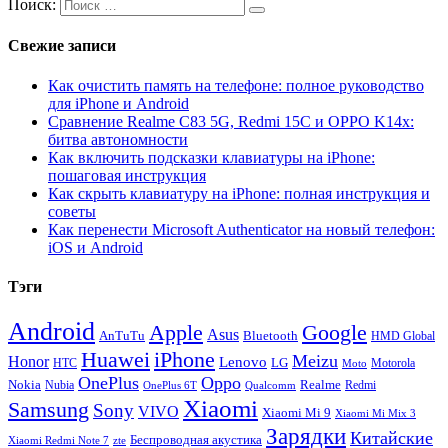
Поиск:
Свежие записи
Как очистить память на телефоне: полное руководство
для iPhone и Android
Сравнение Realme C83 5G, Redmi 15C и OPPO K14x:
битва автономности
Как включить подсказки клавиатуры на iPhone:
пошаговая инструкция
Как скрыть клавиатуру на iPhone: полная инструкция и
советы
Как перенести Microsoft Authenticator на новый телефон:
iOS и Android
Тэги
Android
Apple
Google
Asus
AnTuTu
Bluetooth
HMD Global
Huawei
iPhone
Meizu
Honor
Lenovo
LG
HTC
Moto
Motorola
OnePlus
Oppo
Nokia
Nubia
Realme
Redmi
Qualcomm
OnePlus 6T
Xiaomi
Samsung
Sony
VIVO
Xiaomi Mi 9
Xiaomi Mi Mix 3
Зарядки
Китайские
Беспроводная акустика
Xiaomi Redmi Note 7
zte