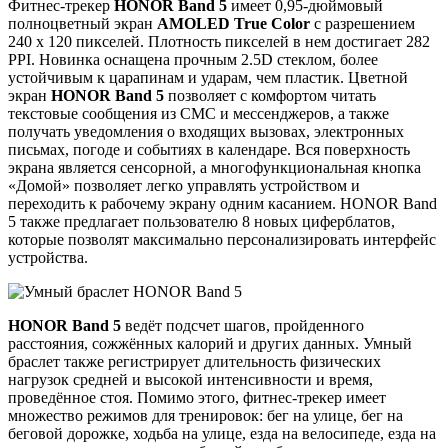
Фитнес-трекер
HONOR Band 5
имеет 0,95-дюймовый
полноцветный экран
AMOLED True Color
с разрешением
240 х 120 пикселей. Плотность пикселей в нем достигает 282
PPI. Новинка оснащена прочным 2.5D стеклом, более
устойчивым к царапинам и ударам, чем пластик. Цветной
экран
HONOR Band 5
позволяет с комфортом читать
текстовые сообщения из СМС и мессенджеров, а также
получать уведомления о входящих вызовах, электронных
письмах, погоде и событиях в календаре. Вся поверхность
экрана является сенсорной, а многофункциональная кнопка
«Домой» позволяет легко управлять устройством и
переходить к рабочему экрану одним касанием. HONOR Band
5 также предлагает пользователю 8 новых циферблатов,
которые позволят максимально персонализировать интерфейс
устройства.
HONOR Band 5
ведёт подсчет шагов, пройденного
расстояния, сожжённых калорий и других данных. Умный
браслет также регистрирует длительность физических
нагрузок средней и высокой интенсивности и время,
проведённое стоя. Помимо этого, фитнес-трекер имеет
множество режимов для тренировок: бег на улице, бег на
беговой дорожке, ходьба на улице, езда на велосипеде, езда на