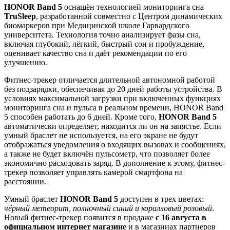
HONOR Band 5
оснащён технологией мониторинга сна
TruSleep
, разработанной совместно с Центром динамических
биомаркеров при Медицинской школе Гарвардского
университета. Технология точно анализирует фазы сна,
включая глубокий, лёгкий, быстрый сон и пробуждение,
оценивает качество сна и даёт рекомендации по его
улучшению.
Фитнес-трекер отличается длительной автономной работой
без подзарядки, обеспечивая до 20 дней работы устройства. В
условиях максимальной загрузки при включенных функциях
мониторинга сна и пульса в реальном времени, HONOR Band
5 способен работать до 6 дней. Кроме того,
HONOR Band 5
автоматически определяет, находится ли он на запястье. Если
умный браслет не используется, на его экране не будут
отображаться уведомления о входящих вызовах и сообщениях,
а также не будет включён пульсометр, что позволяет более
экономично расходовать заряд. В дополнение к этому, фитнес-
трекер позволяет управлять камерой смартфона на
расстоянии.
Умный браслет
HONOR Band 5
доступен в трех цветах:
чёрный метеорит, полночный синий и коралловый розовый
.
Новый фитнес-трекер появится в продаже
с 16 августа
в
официальном интернет магазине
и в магазинах партнеров