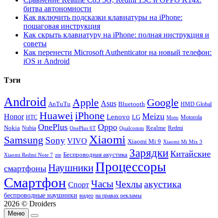
битва автономности
Как включить подсказки клавиатуры на iPhone:
пошаговая инструкция
Как скрыть клавиатуру на iPhone: полная инструкция и
советы
Как перенести Microsoft Authenticator на новый телефон:
iOS и Android
Тэги
Android
Apple
Google
Asus
AnTuTu
Bluetooth
HMD Global
Huawei
iPhone
Meizu
Honor
Lenovo
LG
HTC
Moto
Motorola
OnePlus
Oppo
Nokia
Nubia
Realme
Redmi
Qualcomm
OnePlus 6T
Xiaomi
Samsung
Sony
VIVO
Xiaomi Mi 9
Xiaomi Mi Mix 3
Зарядки
Китайские
Беспроводная акустика
Xiaomi Redmi Note 7
zte
Процессоры
Наушники
смартфоны
Смартфон
Часы
Чехлы
акустика
Спорт
беспроводные наушники
видео
на правах рекламы
2026 © Droiders
Меню