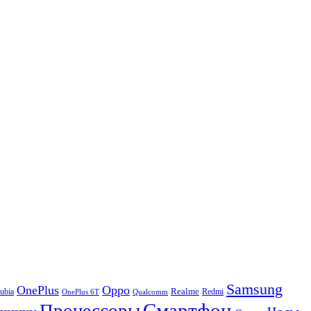
Samsung
OnePlus
Oppo
ubia
Realme
Redmi
Qualcomm
OnePlus 6T
Смартфон