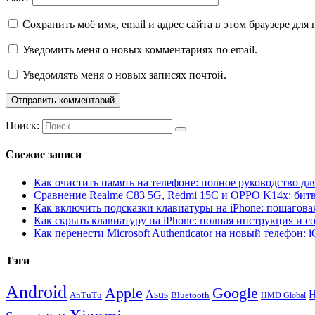
Сохранить моё имя, email и адрес сайта в этом браузере д
Уведомить меня о новых комментариях по email.
Уведомлять меня о новых записях почтой.
Поиск:
Свежие записи
Как очистить память на телефоне: полное руководство для
Сравнение Realme C83 5G, Redmi 15C и OPPO K14x: бит
Как включить подсказки клавиатуры на iPhone: пошагова
Как скрыть клавиатуру на iPhone: полная инструкция и с
Как перенести Microsoft Authenticator на новый телефон: 
Тэги
Android
Apple
Google
H
Asus
AnTuTu
Bluetooth
HMD Global