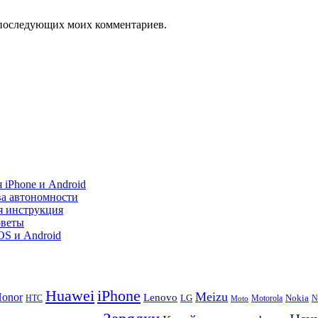
ля последующих моих комментариев.
 iPhone и Android
ва автономности
я инструкция
оветы
iOS и Android
Huawei
iPhone
Meizu
onor
Lenovo
LG
Nokia
N
HTC
Moto
Motorola