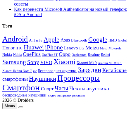
советы
Как перенести Microsoft Authenticator на новый телефон:
iOS и Android
Тэги
Android
Apple
Google
Asus
AnTuTu
Bluetooth
HMD Global
Huawei
iPhone
Meizu
Honor
Lenovo
LG
HTC
Moto
Motorola
OnePlus
Oppo
Nokia
Nubia
Realme
Redmi
Qualcomm
OnePlus 6T
Xiaomi
Samsung
Sony
VIVO
Xiaomi Mi 9
Xiaomi Mi Mix 3
Зарядки
Китайские
Беспроводная акустика
Xiaomi Redmi Note 7
zte
Процессоры
Наушники
смартфоны
Смартфон
Часы
Чехлы
акустика
Спорт
беспроводные наушники
видео
на правах рекламы
2026 © Droiders
Меню