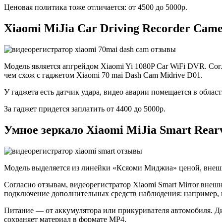
Ценовая политика тоже отличается: от 4500 до 5000р.
Xiaomi MiJia Car Driving Recorder Cam
Модель является апгрейдом Xiaomi Yi 1080P Car WiFi DVR. Сог
чем схож с гаджетом Xiaomi 70 mai Dash Cam Midrive D01.
У гаджета есть датчик удара, видео аварии помещается в област
За гаджет придется заплатить от 4400 до 5000р.
Умное зеркало Xiaomi MiJia Smart Rear
Модель выделяется из линейки «Ксяоми Миджиа» ценой, вне
Согласно отзывам, видеорегистратор Xiaomi Smart Mirror внеш
подключение дополнительных средств наблюдения: например, к
Питание — от аккумулятора или прикуривателя автомобиля. Ди
сохраняет материал в формате MP4.