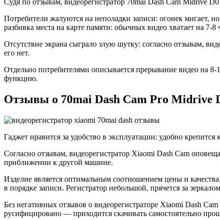
Судя по отзывам, видеорегистратор 70mai Dash Cam Midrive D0
Потребители жалуются на неполадки записи: огонек мигает, н
разбивка места на карте памяти: обычных видео хватает на 7-8
Отсутствие экрана сыграло злую шутку: согласно отзывам, виде
его нет.
Отдельно потребителями описывается прерывание видео на 8-1
функцию.
Отзывы о 70mai Dash Cam Pro Midrive 
Гаджет нравится за удобство в эксплуатации: удобно крепится к
Согласно отзывам, видеорегистратор Xiaomi Dash Cam оповеща
приближении к другой машине.
Изделие является оптимальным соотношением цены и качества
в порядке записи. Регистратор небольшой, прячется за зеркалом
Без негативных отзывов о видеорегистраторе Xiaomi Dash Cam 
русифицировано — приходится скачивать самостоятельно прош