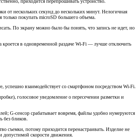
тственно, приходится перепрошивать устройство.
ки от нескольких секунд до нескольких минут. Нелогичная
ся только покупать microSD большего объема.
сать. По экрану можно было бы понять, что запись не идет, но
а кроется в одновременной раздаче Wi-Fi — лучше отключить
оте, успешно взаимодействует со смартфоном посредством Wi-Fi.
робке), голосовое уведомление о пересечении разметки и
ей; G-сенсор срабатывает вовремя, файлы удобно нумеруются
ь без бликов.
тво съемки, потому приходится перенастраивать. Изделие не
и допустимой скорости движения.