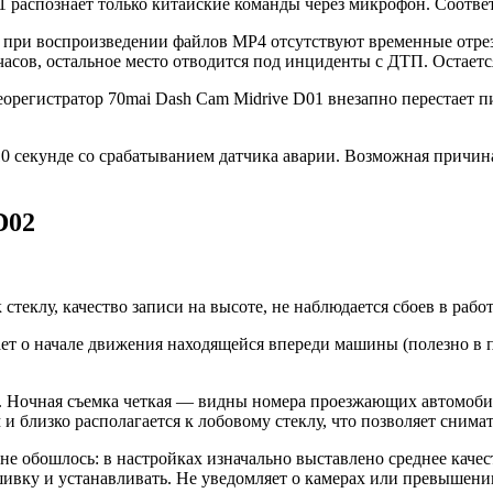
1 распознает только китайские команды через микрофон. Соотве
о при воспроизведении файлов MP4 отсутствуют временные отрез
 часов, остальное место отводится под инциденты с ДТП. Остает
орегистратор 70mai Dash Cam Midrive D01 внезапно перестает пи
0 секунде со срабатыванием датчика аварии. Возможная причин
D02
 стеклу, качество записи на высоте, не наблюдается сбоев в раб
ет о начале движения находящейся впереди машины (полезно в п
. Ночная съемка четкая — видны номера проезжающих автомобил
 и близко располагается к лобовому стеклу, что позволяет снимат
не обошлось: в настройках изначально выставлено среднее качес
ивку и устанавливать. Не уведомляет о камерах или превышени