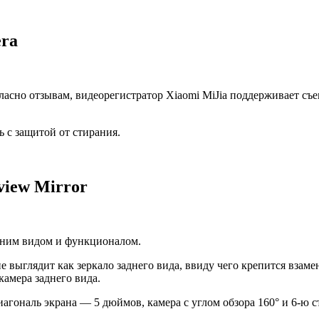
era
ласно отзывам, видеорегистратор Xiaomi MiJia поддерживает съе
ь с защитой от стирания.
view Mirror
шним видом и функционалом.
не выглядит как зеркало заднего вида, ввиду чего крепится вза
амера заднего вида.
агональ экрана — 5 дюймов, камера с углом обзора 160° и 6-ю