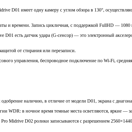
drive D01 имеет одну камеру с углом обзора в 130°, осуществл
аты и времени. Запись цикличная, с поддержкой FullHD — 1080 
rive D01 есть датчик удара (G-сенсор) — это электронный аксел
защитой от стирания или перезаписи.
сового управления, беспроводное подключение по Wi-Fi, средняя 
я одобрение наличию, в отличие от модели D01, экрана с диаго
гии WDR: в ночное время темные места осветляются, яркие — з
Pro Midrive D02 ролики записываются с разрешением 2560×1440 н