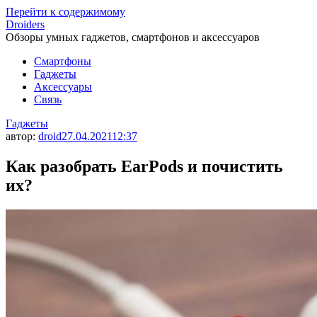
Перейти к содержимому
Droiders
Обзоры умных гаджетов, смартфонов и аксессуаров
Смартфоны
Гаджеты
Аксессуары
Связь
Гаджеты
автор:
droid
27.04.2021
12:37
Как разобрать EarPods и почистить
их?