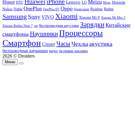
Huawei
iPhone
Meizu
Honor
Lenovo
LG
HTC
Moto
Motorola
OnePlus
Oppo
Nokia
Nubia
Realme
Redmi
Qualcomm
OnePlus 6T
Xiaomi
Samsung
Sony
VIVO
Xiaomi Mi 9
Xiaomi Mi Mix 3
Зарядки
Китайские
Беспроводная акустика
Xiaomi Redmi Note 7
zte
Процессоры
Наушники
смартфоны
Смартфон
Часы
Чехлы
акустика
Спорт
беспроводные наушники
видео
на правах рекламы
2026 © Droiders
Меню