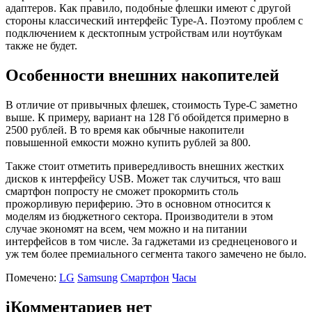
адаптеров. Как правило, подобные флешки имеют с другой
стороны классический интерфейс Type-A. Поэтому проблем с
подключением к десктопным устройствам или ноутбукам
также не будет.
Особенности внешних накопителей
В отличие от привычных флешек, стоимость Type-C заметно
выше. К примеру, вариант на 128 Гб обойдется примерно в
2500 рублей. В то время как обычные накопители
повышенной емкости можно купить рублей за 800.
Также стоит отметить привередливость внешних жестких
дисков к интерфейсу USB. Может так случиться, что ваш
смартфон попросту не сможет прокормить столь
прожорливую периферию. Это в основном относится к
моделям из бюджетного сектора. Производители в этом
случае экономят на всем, чем можно и на питании
интерфейсов в том числе. За гаджетами из среднеценового и
уж тем более премиального сегмента такого замечено не было.
Помечено:
LG
Samsung
Смартфон
Часы
i
Комментариев нет