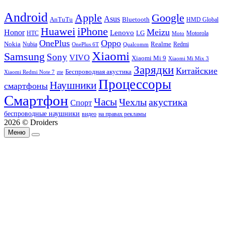
Android
Apple
Google
Asus
AnTuTu
Bluetooth
HMD Global
Huawei
iPhone
Meizu
Honor
Lenovo
LG
HTC
Moto
Motorola
OnePlus
Oppo
Nokia
Nubia
Realme
Redmi
Qualcomm
OnePlus 6T
Xiaomi
Samsung
Sony
VIVO
Xiaomi Mi 9
Xiaomi Mi Mix 3
Зарядки
Китайские
Беспроводная акустика
Xiaomi Redmi Note 7
zte
Процессоры
Наушники
смартфоны
Смартфон
Часы
Чехлы
акустика
Спорт
беспроводные наушники
видео
на правах рекламы
2026 © Droiders
Меню