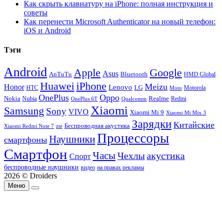
Как скрыть клавиатуру на iPhone: полная инструкция и
советы
Как перенести Microsoft Authenticator на новый телефон:
iOS и Android
Тэги
Android
Apple
Google
Asus
AnTuTu
Bluetooth
HMD Global
Huawei
iPhone
Meizu
Honor
Lenovo
LG
HTC
Moto
Motorola
OnePlus
Oppo
Nokia
Nubia
Realme
Redmi
Qualcomm
OnePlus 6T
Xiaomi
Samsung
Sony
VIVO
Xiaomi Mi 9
Xiaomi Mi Mix 3
Зарядки
Китайские
Беспроводная акустика
Xiaomi Redmi Note 7
zte
Процессоры
Наушники
смартфоны
Смартфон
Часы
Чехлы
акустика
Спорт
беспроводные наушники
видео
на правах рекламы
2026 © Droiders
Меню