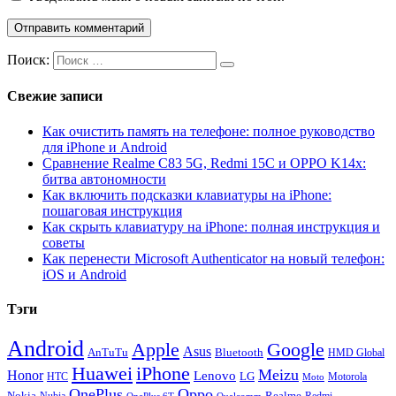
Поиск:
Свежие записи
Как очистить память на телефоне: полное руководство
для iPhone и Android
Сравнение Realme C83 5G, Redmi 15C и OPPO K14x:
битва автономности
Как включить подсказки клавиатуры на iPhone:
пошаговая инструкция
Как скрыть клавиатуру на iPhone: полная инструкция и
советы
Как перенести Microsoft Authenticator на новый телефон:
iOS и Android
Тэги
Android
Apple
Google
Asus
AnTuTu
Bluetooth
HMD Global
Huawei
iPhone
Meizu
Honor
Lenovo
LG
HTC
Moto
Motorola
OnePlus
Oppo
Nokia