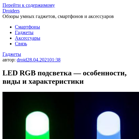
Перейти к содержимому
Droiders
Обзоры умных гаджетов, смартфонов и аксессуаров
Смартфоны
Гаджеты
Аксессуары
Связь
Гаджеты
автор:
droid
28.04.2021
01:38
LED RGB подсветка — особенности,
виды и характеристики