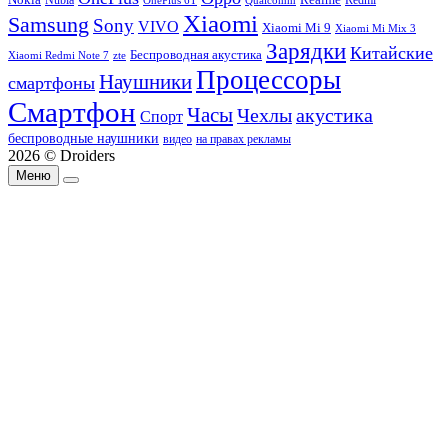
Nubia
Realme
Redmi
Qualcomm
OnePlus 6T
Xiaomi
Samsung
Sony
VIVO
Xiaomi Mi 9
Xiaomi Mi Mix 3
Зарядки
Китайские
Беспроводная акустика
Xiaomi Redmi Note 7
zte
Процессоры
Наушники
смартфоны
Смартфон
Часы
Чехлы
акустика
Спорт
беспроводные наушники
видео
на правах рекламы
2026 © Droiders
Меню