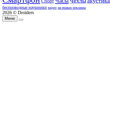
Часы
Чехлы
акустика
Спорт
беспроводные наушники
видео
на правах рекламы
2026 © Droiders
Меню