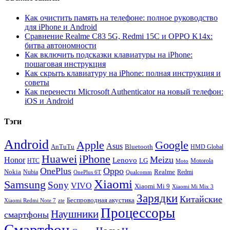
Как очистить память на телефоне: полное руководство
для iPhone и Android
Сравнение Realme C83 5G, Redmi 15C и OPPO K14x:
битва автономности
Как включить подсказки клавиатуры на iPhone:
пошаговая инструкция
Как скрыть клавиатуру на iPhone: полная инструкция и
советы
Как перенести Microsoft Authenticator на новый телефон:
iOS и Android
Тэги
Android
Apple
Google
Asus
AnTuTu
Bluetooth
HMD Global
Huawei
iPhone
Meizu
Honor
Lenovo
LG
HTC
Moto
Motorola
OnePlus
Oppo
Nokia
Nubia
Realme
Redmi
Qualcomm
OnePlus 6T
Xiaomi
Samsung
Sony
VIVO
Xiaomi Mi 9
Xiaomi Mi Mix 3
Зарядки
Китайские
Беспроводная акустика
Xiaomi Redmi Note 7
zte
Процессоры
Наушники
смартфоны
Смартфон