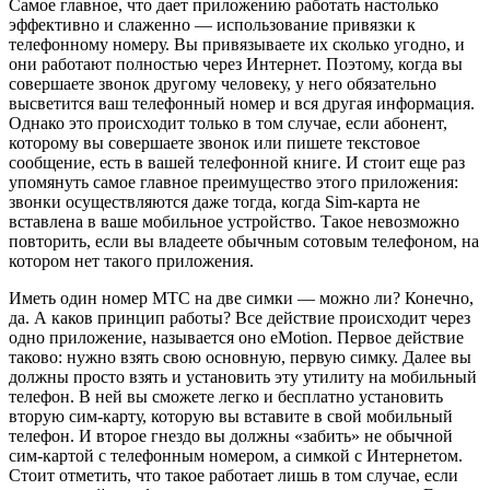
Самое главное, что дает приложению работать настолько
эффективно и слаженно — использование привязки к
телефонному номеру. Вы привязываете их сколько угодно, и
они работают полностью через Интернет. Поэтому, когда вы
совершаете звонок другому человеку, у него обязательно
высветится ваш телефонный номер и вся другая информация.
Однако это происходит только в том случае, если абонент,
которому вы совершаете звонок или пишете текстовое
сообщение, есть в вашей телефонной книге. И стоит еще раз
упомянуть самое главное преимущество этого приложения:
звонки осуществляются даже тогда, когда Sim-карта не
вставлена в ваше мобильное устройство. Такое невозможно
повторить, если вы владеете обычным сотовым телефоном, на
котором нет такого приложения.
Иметь один номер МТС на две симки — можно ли? Конечно,
да. А каков принцип работы? Все действие происходит через
одно приложение, называется оно eMotion. Первое действие
таково: нужно взять свою основную, первую симку. Далее вы
должны просто взять и установить эту утилиту на мобильный
телефон. В ней вы сможете легко и бесплатно установить
вторую сим-карту, которую вы вставите в свой мобильный
телефон. И второе гнездо вы должны «забить» не обычной
сим-картой с телефонным номером, а симкой с Интернетом.
Стоит отметить, что такое работает лишь в том случае, если