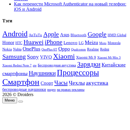
Как перенести Microsoft Authenticator на новый телефон:
iOS и Android
Тэги
Android
Apple
Google
Asus
AnTuTu
Bluetooth
HMD Global
Huawei
iPhone
Meizu
Honor
Lenovo
LG
HTC
Moto
Motorola
OnePlus
Oppo
Nokia
Nubia
Realme
Redmi
Qualcomm
OnePlus 6T
Xiaomi
Samsung
Sony
VIVO
Xiaomi Mi 9
Xiaomi Mi Mix 3
Зарядки
Китайские
Беспроводная акустика
Xiaomi Redmi Note 7
zte
Процессоры
Наушники
смартфоны
Смартфон
Часы
Чехлы
акустика
Спорт
беспроводные наушники
видео
на правах рекламы
2026 © Droiders
Меню