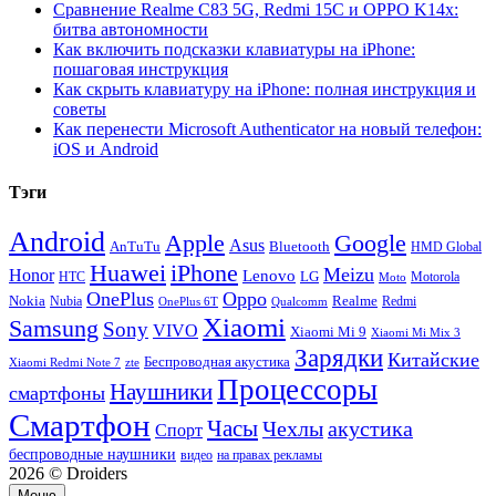
Сравнение Realme C83 5G, Redmi 15C и OPPO K14x:
битва автономности
Как включить подсказки клавиатуры на iPhone:
пошаговая инструкция
Как скрыть клавиатуру на iPhone: полная инструкция и
советы
Как перенести Microsoft Authenticator на новый телефон:
iOS и Android
Тэги
Android
Apple
Google
Asus
AnTuTu
Bluetooth
HMD Global
Huawei
iPhone
Meizu
Honor
Lenovo
LG
HTC
Moto
Motorola
OnePlus
Oppo
Nokia
Nubia
Realme
Redmi
Qualcomm
OnePlus 6T
Xiaomi
Samsung
Sony
VIVO
Xiaomi Mi 9
Xiaomi Mi Mix 3
Зарядки
Китайские
Беспроводная акустика
Xiaomi Redmi Note 7
zte
Процессоры
Наушники
смартфоны
Смартфон
Часы
Чехлы
акустика
Спорт
беспроводные наушники
видео
на правах рекламы
2026 © Droiders
Меню