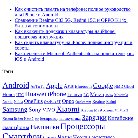
Как очистить память на телефоне: полное руководство
для iPhone и Android
Сравнение Realme C83 5G, Redmi 15C и OPPO K14x:
битва автономности
Как включить подсказки клавиатуры на iPhone:
пошаговая инструкция
Как скрыть клавиатуру на iPhone: полная инструкция и
советы
Как перенести Microsoft Authenticator на новый телефон:
iOS и Android
Тэги
Android
Apple
Google
Asus
AnTuTu
Bluetooth
HMD Global
Huawei
iPhone
Meizu
Honor
Lenovo
LG
HTC
Moto
Motorola
OnePlus
Oppo
Nokia
Nubia
Realme
Redmi
Qualcomm
OnePlus 6T
Xiaomi
Samsung
Sony
VIVO
Xiaomi Mi 9
Xiaomi Mi Mix 3
Зарядки
Китайские
Беспроводная акустика
Xiaomi Redmi Note 7
zte
Процессоры
Наушники
смартфоны
Смартфон
Часы
Чехлы
акустика
Спорт