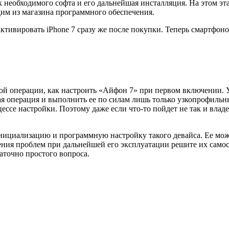
 необходимого софта и его дальнейшая инсталляция. На этом эт
дим из магазина программного обеспечения.
ктивировать iPhone 7 сразу же после покупки. Теперь смартфоно
ой операции, как настроить «Айфон 7» при первом включении. 
ая операция и выполнить ее по силам лишь только узкопрофильны
се настройки. Поэтому даже если что-то пойдет не так и владе
ициализацию и программную настройку такого девайса. Ее можн
ения проблем при дальнейшей его эксплуатации решите их самост
аточно простого вопроса.