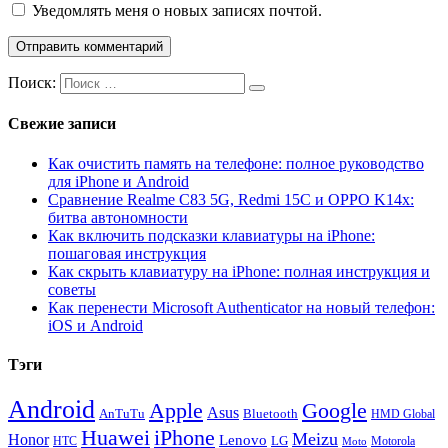
Уведомлять меня о новых записях почтой.
Поиск:
Свежие записи
Как очистить память на телефоне: полное руководство
для iPhone и Android
Сравнение Realme C83 5G, Redmi 15C и OPPO K14x:
битва автономности
Как включить подсказки клавиатуры на iPhone:
пошаговая инструкция
Как скрыть клавиатуру на iPhone: полная инструкция и
советы
Как перенести Microsoft Authenticator на новый телефон:
iOS и Android
Тэги
Android
Apple
Google
Asus
AnTuTu
Bluetooth
HMD Global
Huawei
iPhone
Meizu
Honor
Lenovo
LG
HTC
Moto
Motorola