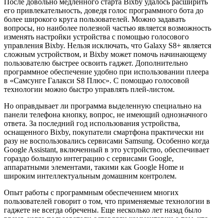
После довольно медленного старта Bixby удалось расширить
его привлекательность, доведя голос программного бота до
более широкого круга пользователей. Можно задавать
вопросы, но наиболее полезной частью является возможность
изменять настройки устройства с помощью голосового
управления Bixby. Нельзя исключать, что Galaxy S8+ является
сложным устройством, и Bixby может помочь начинающему
пользователю быстрее освоить гаджет. Дополнительно
программное обеспечение удобно при использовании плеера
в «Самсунге Галакси S8 Плюс». С помощью голосовой
технологии можно быстро управлять плей-листом.
Но оправдывает ли программа выделенную специально на
панели телефона кнопку, вопрос, не имеющий однозначного
ответа. За последний год использования устройства,
оснащенного Bixby, покупатели смартфона практически ни
разу не воспользовались сервисами Samsung. Особенно когда
Google Assistant, включенный в это устройство, обеспечивает
гораздо большую интеграцию с сервисами Google,
аппаратными элементами, такими как Google Home и
широким интеллектуальным домашним контролем.
Опыт работы с программным обеспечением многих
пользователей говорит о том, что применяемые технологии в
гаджете не всегда обречены. Еще несколько лет назад было