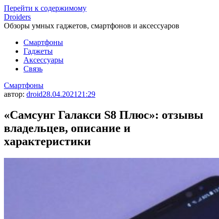
Перейти к содержимому
Droiders
Обзоры умных гаджетов, смартфонов и аксессуаров
Смартфоны
Гаджеты
Аксессуары
Связь
Смартфоны
автор:
droid
28.04.2021
21:29
«Самсунг Галакси S8 Плюс»: отзывы
владельцев, описание и
характеристики