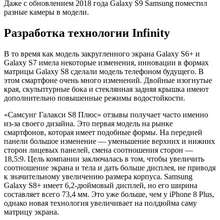
Даже с обновлением 2018 года Galaxy S9 Samsung поместил
разные камеры в модели.
Разработка технологии Infinity
В то время как модель закругленного экрана Galaxy S6+ и
Galaxy S7 имела некоторые изменения, инновации в формах
матрицы Galaxy S8 сделали модель телефоном будущего. В
этом смартфоне очень много изменений. Двойные изогнутые
края, скульптурные бока и стеклянная задняя крышка имеют
дополнительно повышенные режимы водостойкости.
«Самсунг Галакси S8 Плюс» отзывы получает часто именно
из-за своего дизайна. Это первая модель на рынке
смартфонов, которая имеет подобные формы. На передней
панели большое изменение — уменьшение верхних и нижних
сторон лицевых панелей, смена соотношения сторон —
18,5:9. Цель компании заключалась в том, чтобы увеличить
соотношение экрана и тела и дать больше дисплея, не приводя
к значительному увеличению размера корпуса. Samsung
Galaxy S8+ имеет 6,2-дюймовый дисплей, но его ширина
составляет всего 73,4 мм. Это уже больше, чем у iPhone 8 Plus,
однако новая технология увеличивает на полдюйма саму
матрицу экрана.