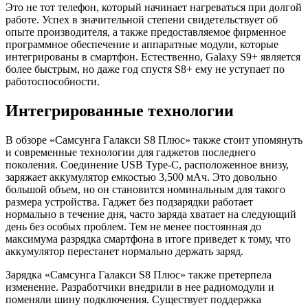
Это не тот телефон, который начинает нагреваться при долгой
работе. Успех в значительной степени свидетельствует об
опыте производителя, а также предоставляемое фирменное
программное обеспечение и аппаратные модули, которые
интегрированы в смартфон. Естественно, Galaxy S9+ является
более быстрым, но даже год спустя S8+ ему не уступает по
работоспособности.
Интегрированные технологии
В обзоре «Самсунга Галакси S8 Плюс» также стоит упомянуть
и современные технологии для гаджетов последнего
поколения. Соединение USB Type-C, расположенное внизу,
заряжает аккумулятор емкостью 3,500 мАч. Это довольно
большой объем, но он становится номинальным для такого
размера устройства. Гаджет без подзарядки работает
нормально в течение дня, часто заряда хватает на следующий
день без особых проблем. Тем не менее постоянная до
максимума разрядка смартфона в итоге приведет к тому, что
аккумулятор перестанет нормально держать заряд.
Зарядка «Самсунга Галакси S8 Плюс» также претерпела
изменение. Разработчики внедрили в нее радиомодули и
поменяли шину подключения. Существует поддержка