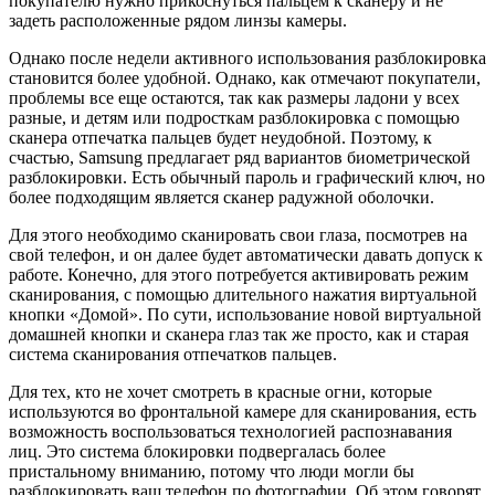
покупателю нужно прикоснуться пальцем к сканеру и не
задеть расположенные рядом линзы камеры.
Однако после недели активного использования разблокировка
становится более удобной. Однако, как отмечают покупатели,
проблемы все еще остаются, так как размеры ладони у всех
разные, и детям или подросткам разблокировка с помощью
сканера отпечатка пальцев будет неудобной. Поэтому, к
счастью, Samsung предлагает ряд вариантов биометрической
разблокировки. Есть обычный пароль и графический ключ, но
более подходящим является сканер радужной оболочки.
Для этого необходимо сканировать свои глаза, посмотрев на
свой телефон, и он далее будет автоматически давать допуск к
работе. Конечно, для этого потребуется активировать режим
сканирования, с помощью длительного нажатия виртуальной
кнопки «Домой». По сути, использование новой виртуальной
домашней кнопки и сканера глаз так же просто, как и старая
система сканирования отпечатков пальцев.
Для тех, кто не хочет смотреть в красные огни, которые
используются во фронтальной камере для сканирования, есть
возможность воспользоваться технологией распознавания
лиц. Это система блокировки подвергалась более
пристальному вниманию, потому что люди могли бы
разблокировать ваш телефон по фотографии. Об этом говорят