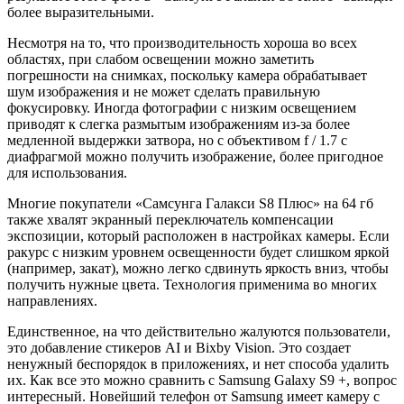
более выразительными.
Несмотря на то, что производительность хороша во всех
областях, при слабом освещении можно заметить
погрешности на снимках, поскольку камера обрабатывает
шум изображения и не может сделать правильную
фокусировку. Иногда фотографии с низким освещением
приводят к слегка размытым изображениям из-за более
медленной выдержки затвора, но с объективом f / 1.7 с
диафрагмой можно получить изображение, более пригодное
для использования.
Многие покупатели «Самсунга Галакси S8 Плюс» на 64 гб
также хвалят экранный переключатель компенсации
экспозиции, который расположен в настройках камеры. Если
ракурс с низким уровнем освещенности будет слишком яркой
(например, закат), можно легко сдвинуть яркость вниз, чтобы
получить нужные цвета. Технология применима во многих
направлениях.
Единственное, на что действительно жалуются пользователи,
это добавление стикеров AI и Bixby Vision. Это создает
ненужный беспорядок в приложениях, и нет способа удалить
их. Как все это можно сравнить с Samsung Galaxy S9 +, вопрос
интересный. Новейший телефон от Samsung имеет камеру с