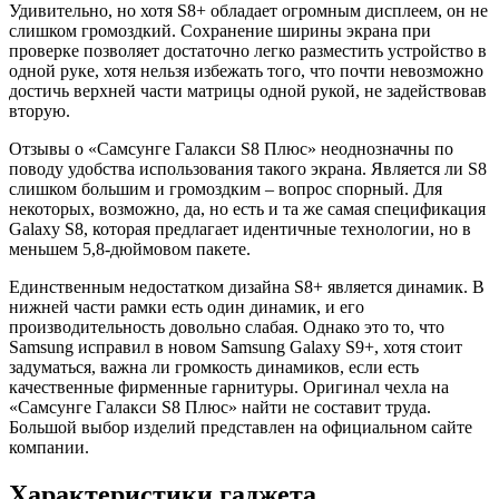
Удивительно, но хотя S8+ обладает огромным дисплеем, он не
слишком громоздкий. Сохранение ширины экрана при
проверке позволяет достаточно легко разместить устройство в
одной руке, хотя нельзя избежать того, что почти невозможно
достичь верхней части матрицы одной рукой, не задействовав
вторую.
Отзывы о «Самсунге Галакси S8 Плюс» неоднозначны по
поводу удобства использования такого экрана. Является ли S8
слишком большим и громоздким – вопрос спорный. Для
некоторых, возможно, да, но есть и та же самая спецификация
Galaxy S8, которая предлагает идентичные технологии, но в
меньшем 5,8-дюймовом пакете.
Единственным недостатком дизайна S8+ является динамик. В
нижней части рамки есть один динамик, и его
производительность довольно слабая. Однако это то, что
Samsung исправил в новом Samsung Galaxy S9+, хотя стоит
задуматься, важна ли громкость динамиков, если есть
качественные фирменные гарнитуры. Оригинал чехла на
«Самсунге Галакси S8 Плюс» найти не составит труда.
Большой выбор изделий представлен на официальном сайте
компании.
Характеристики гаджета