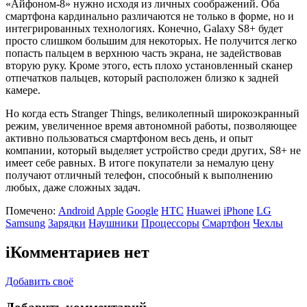
«Айфоном-8» нужно исходя из личных соображений. Оба
смартфона кардинально различаются не только в форме, но и
интегрированных технологиях. Конечно, Galaxy S8+ будет
просто слишком большим для некоторых. Не получится легко
попасть пальцем в верхнюю часть экрана, не задействовав
вторую руку. Кроме этого, есть плохо установленный сканер
отпечатков пальцев, который расположен близко к задней
камере.
Но когда есть Stranger Things, великолепный широкоэкранный
режим, увеличенное время автономной работы, позволяющее
активно пользоваться смартфоном весь день, и опыт
компании, который выделяет устройство среди других, S8+ не
имеет себе равных. В итоге покупатели за немалую цену
получают отличный телефон, способный к выполнению
любых, даже сложных задач.
Помечено:
Android
Apple
Google
HTC
Huawei
iPhone
LG
Samsung
Зарядки
Наушники
Процессоры
Смартфон
Чехлы
i
Комментариев нет
Добавить своё