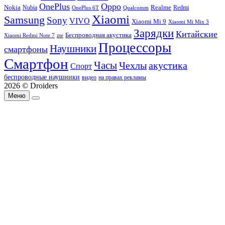
OnePlus
Oppo
Nokia
Nubia
Realme
Redmi
Qualcomm
OnePlus 6T
Xiaomi
Samsung
Sony
VIVO
Xiaomi Mi 9
Xiaomi Mi Mix 3
Зарядки
Китайские
Беспроводная акустика
Xiaomi Redmi Note 7
zte
Процессоры
Наушники
смартфоны
Смартфон
Часы
Чехлы
акустика
Спорт
беспроводные наушники
видео
на правах рекламы
2026 © Droiders
Меню