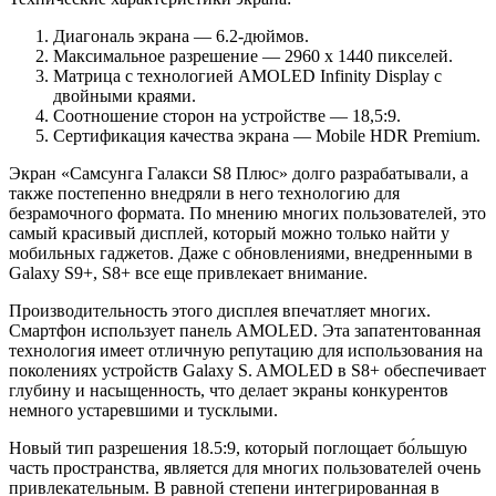
Диагональ экрана — 6.2-дюймов.
Максимальное разрешение — 2960 x 1440 пикселей.
Матрица с технологией AMOLED Infinity Display с
двойными краями.
Соотношение сторон на устройстве — 18,5:9.
Сертификация качества экрана — Mobile HDR Premium.
Экран «Самсунга Галакси S8 Плюс» долго разрабатывали, а
также постепенно внедряли в него технологию для
безрамочного формата. По мнению многих пользователей, это
самый красивый дисплей, который можно только найти у
мобильных гаджетов. Даже с обновлениями, внедренными в
Galaxy S9+, S8+ все еще привлекает внимание.
Производительность этого дисплея впечатляет многих.
Смартфон использует панель AMOLED. Эта запатентованная
технология имеет отличную репутацию для использования на
поколениях устройств Galaxy S. AMOLED в S8+ обеспечивает
глубину и насыщенность, что делает экраны конкурентов
немного устаревшими и тусклыми.
Новый тип разрешения 18.5:9, который поглощает бо́льшую
часть пространства, является для многих пользователей очень
привлекательным. В равной степени интегрированная в