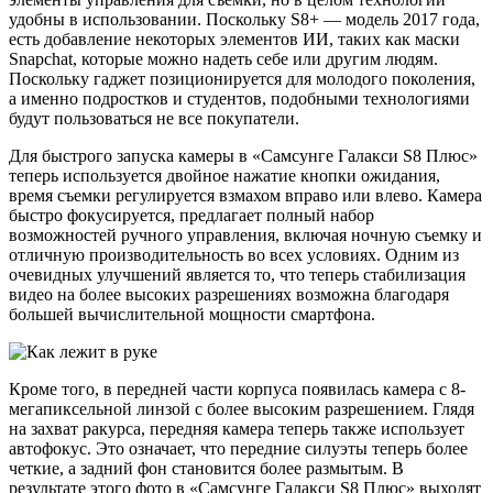
удобны в использовании. Поскольку S8+ — модель 2017 года,
есть добавление некоторых элементов ИИ, таких как маски
Snapchat, которые можно надеть себе или другим людям.
Поскольку гаджет позиционируется для молодого поколения,
а именно подростков и студентов, подобными технологиями
будут пользоваться не все покупатели.
Для быстрого запуска камеры в «Самсунге Галакси S8 Плюс»
теперь используется двойное нажатие кнопки ожидания,
время съемки регулируется взмахом вправо или влево. Камера
быстро фокусируется, предлагает полный набор
возможностей ручного управления, включая ночную съемку и
отличную производительность во всех условиях. Одним из
очевидных улучшений является то, что теперь стабилизация
видео на более высоких разрешениях возможна благодаря
большей вычислительной мощности смартфона.
Кроме того, в передней части корпуса появилась камера с 8-
мегапиксельной линзой с более высоким разрешением. Глядя
на захват ракурса, передняя камера теперь также использует
автофокус. Это означает, что передние силуэты теперь более
четкие, а задний фон становится более размытым. В
результате этого фото в «Самсунге Галакси S8 Плюс» выходят