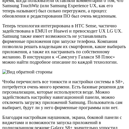
время, когда пользователи оставляли комментарии о том, что
Samsung TouchWiz (или Samsung Experience UX, как его
теперь называют) был сильно перегружен, а процесс
обновления и редактирования ПО был очень медленным.
Теперь технология интегрирована в HTC Sense, частично
задействована в EMUI от Huawei и превосходит UX LG UX.
Samsung также имеет возможность не устанавливать
фирменные приложения при запуске телефона. Компания
позволила решать владельцам их смартфонов, какие выбирать
приложения, а также их настраивать по собственному
желанию. В инструкции к «Самсунгу Галакси S8 Плюс»
можно найти подробное описание по каждой технологии.
Чтобы перечислить все тонкости и настройки системы в S8+,
потребуется очень много времени. Есть базовые решения для
персонализации, которые используются везде. Можно
задействовать настройку навигационной панели, можно
отключить загрузку приложений Samsung. Пользователь сам
выбирает, будут ли у него фирменные программы или нет.
Благодаря настройкам наушников, экрана, боковой панели с
виджетами и возможности запуска приложений в
полноэкранном режиме Galaxy S8+ значительно упростил