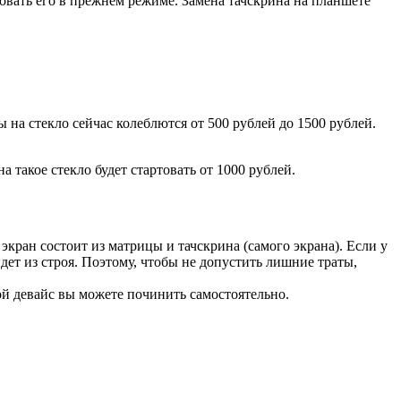
зовать его в прежнем режиме. Замена тачскрина на планшете
 на стекло сейчас колеблются от 500 рублей до 1500 рублей.
 такое стекло будет стартовать от 1000 рублей.
экран состоит из матрицы и тачскрина (самого экрана). Если у
йдет из строя. Поэтому, чтобы не допустить лишние траты,
й девайс вы можете починить самостоятельно.