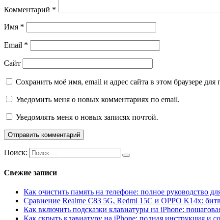
Комментарий
*
Имя
*
Email
*
Сайт
Сохранить моё имя, email и адрес сайта в этом браузере д
Уведомить меня о новых комментариях по email.
Уведомлять меня о новых записях почтой.
Поиск:
Свежие записи
Как очистить память на телефоне: полное руководство для
Сравнение Realme C83 5G, Redmi 15C и OPPO K14x: бит
Как включить подсказки клавиатуры на iPhone: пошагова
Как скрыть клавиатуру на iPhone: полная инструкция и с