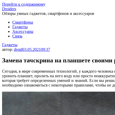
Перейти к содержимому
Droiders
Обзоры умных гаджетов, смартфонов и аксессуаров
Смартфоны
Гаджеты
Аксессуары
Связь
Гаджеты
автор:
droid
03.05.2021
09:37
Замена тачскрина на планшете своими
Сегодня, в мире современных технологий, у каждого человека 
уронить планшет, пролить на него воду или просто неаккуратно
которая требует определенных умений и знаний. Если вы решил
необходимо ознакомиться с некоторыми правилами, чтобы не д