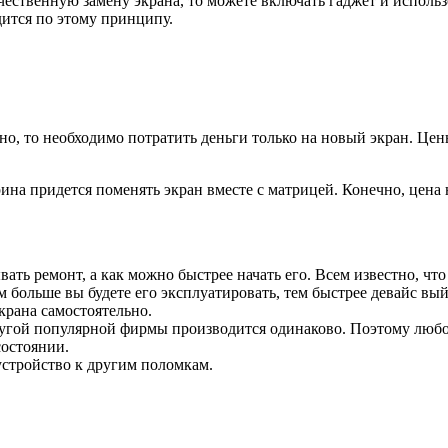
ачественную замену экрана, то можете включать гаджет и исполь
ится по этому принципу.
о, то необходимо потратить деньги только на новый экран. Цены
на придется поменять экран вместе с матрицей. Конечно, цена на
ть ремонт, а как можно быстрее начать его. Всем известно, что 
чем больше вы будете его эксплуатировать, тем быстрее девайс вы
крана самостоятельно.
ругой популярной фирмы производится одинаково. Поэтому любо
состоянии.
устройство к другим поломкам.