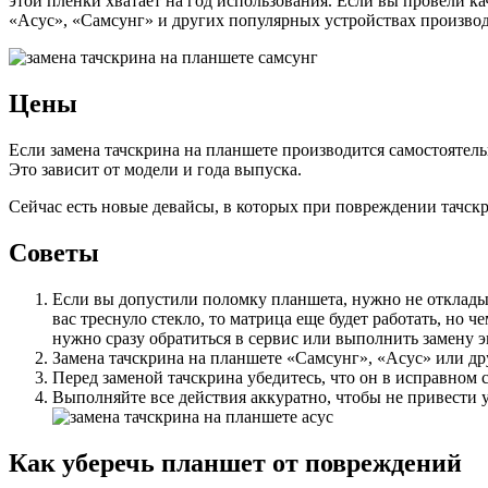
этой пленки хватает на год использования. Если вы провели к
«Асус», «Самсунг» и других популярных устройствах производ
Цены
Если замена тачскрина на планшете производится самостоятельн
Это зависит от модели и года выпуска.
Сейчас есть новые девайсы, в которых при повреждении тачскри
Советы
Если вы допустили поломку планшета, нужно не откладыва
вас треснуло стекло, то матрица еще будет работать, но 
нужно сразу обратиться в сервис или выполнить замену э
Замена тачскрина на планшете «Самсунг», «Асус» или д
Перед заменой тачскрина убедитесь, что он в исправном 
Выполняйте все действия аккуратно, чтобы не привести 
Как уберечь планшет от повреждений