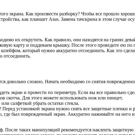
того экрана. Как произвести разборку? Чтобы все прошло хорош
стройства, как планшет Asus. Замена тачскрина в этом случае о
одимо их открутить. Как правило, они находятся на гранях дева
ковую карту и поддеваем крышку. После этого проведите ею по 
шлейфом, который нужно аккуратно отсоединить. Как это сдела
о отсоединить.
ся довольно сложно. Начать необходимо со снятия поврежденного
еть экран и провести по периметру. Если вы все правильно сдела
ков скотча. Для этого можете использовать нож или пинцет.
или салфеткой убрать остатки стекла.
? Перед установкой экрана нужно снять все защитные пленки и 
о, где был поврежденный экран. Аккуратно нажимайте на него и
йф. После таких манипуляций рекомендуется наклеить защитную 