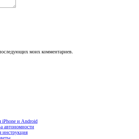
ля последующих моих комментариев.
 iPhone и Android
ва автономности
я инструкция
оветы