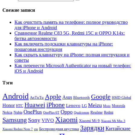
Свежие записи
Как очистить память на телефоне: полное руководство
для iPhone и Android
Сравнение Realme C83 5G, Redmi 15C и OPPO K14x:
битва автономности
Как включить подсказки клавиатуры на iPhone:
пошаговая инструкция
Как скрыть клавиатуру на iPhone: полная инструкция и
советы
Как перенести Microsoft Authenticator на новый телефон:
iOS и Android
Тэги
Android
Apple
Google
Asus
AnTuTu
Bluetooth
HMD Global
Huawei
iPhone
Meizu
Honor
Lenovo
LG
HTC
Moto
Motorola
OnePlus
Oppo
Nokia
Nubia
Realme
Redmi
Qualcomm
OnePlus 6T
Xiaomi
Samsung
Sony
VIVO
Xiaomi Mi 9
Xiaomi Mi Mix 3
Зарядки
Китайские
Беспроводная акустика
Xiaomi Redmi Note 7
zte