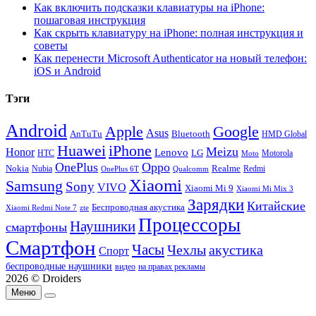
Как включить подсказки клавиатуры на iPhone:
пошаговая инструкция
Как скрыть клавиатуру на iPhone: полная инструкция и
советы
Как перенести Microsoft Authenticator на новый телефон:
iOS и Android
Тэги
Android
Apple
Google
Asus
AnTuTu
Bluetooth
HMD Global
Huawei
iPhone
Meizu
Honor
Lenovo
LG
HTC
Moto
Motorola
OnePlus
Oppo
Nokia
Nubia
Realme
Redmi
Qualcomm
OnePlus 6T
Xiaomi
Samsung
Sony
VIVO
Xiaomi Mi 9
Xiaomi Mi Mix 3
Зарядки
Китайские
Беспроводная акустика
Xiaomi Redmi Note 7
zte
Процессоры
Наушники
смартфоны
Смартфон
Часы
Чехлы
акустика
Спорт
беспроводные наушники
видео
на правах рекламы
2026 © Droiders
Меню