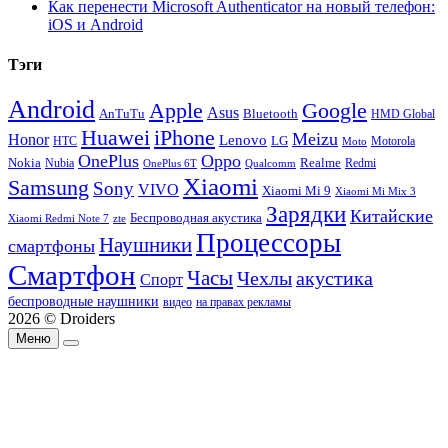
Как перенести Microsoft Authenticator на новый телефон:
iOS и Android
Тэги
Android
Apple
Google
Asus
AnTuTu
Bluetooth
HMD Global
Huawei
iPhone
Meizu
Honor
Lenovo
LG
HTC
Moto
Motorola
OnePlus
Oppo
Nokia
Nubia
Realme
Redmi
Qualcomm
OnePlus 6T
Xiaomi
Samsung
Sony
VIVO
Xiaomi Mi 9
Xiaomi Mi Mix 3
Зарядки
Китайские
Беспроводная акустика
Xiaomi Redmi Note 7
zte
Процессоры
Наушники
смартфоны
Смартфон
Часы
Чехлы
акустика
Спорт
беспроводные наушники
видео
на правах рекламы
2026 © Droiders
Меню