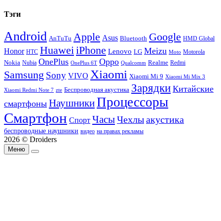
Тэги
Android
Apple
Google
Asus
AnTuTu
Bluetooth
HMD Global
Huawei
iPhone
Meizu
Honor
Lenovo
LG
HTC
Moto
Motorola
OnePlus
Oppo
Nokia
Nubia
Realme
Redmi
Qualcomm
OnePlus 6T
Xiaomi
Samsung
Sony
VIVO
Xiaomi Mi 9
Xiaomi Mi Mix 3
Зарядки
Китайские
Беспроводная акустика
Xiaomi Redmi Note 7
zte
Процессоры
Наушники
смартфоны
Смартфон
Часы
Чехлы
акустика
Спорт
беспроводные наушники
видео
на правах рекламы
2026 © Droiders
Меню