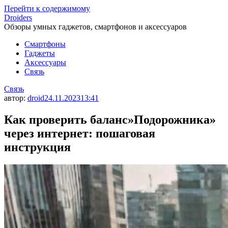
Перейти к содержимому
Droiders
Обзоры умных гаджетов, смартфонов и аксессуаров
Смартфоны
Гаджеты
Аксессуары
Связь
Связь
автор:
droid
24.11.2023
13:41
Как проверить баланс»Подорожника»
через интернет: пошаговая
инструкция