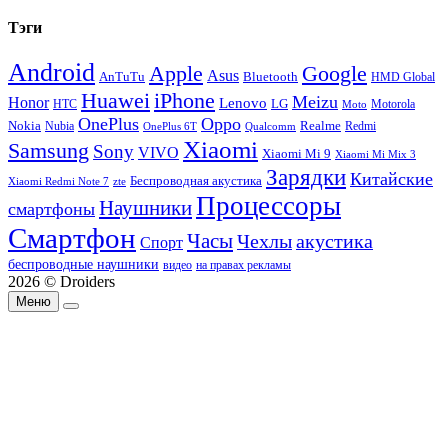
Тэги
Android
Apple
Google
Asus
AnTuTu
Bluetooth
HMD Global
Huawei
iPhone
Meizu
Honor
Lenovo
LG
HTC
Moto
Motorola
OnePlus
Oppo
Nokia
Nubia
Realme
Redmi
Qualcomm
OnePlus 6T
Xiaomi
Samsung
Sony
VIVO
Xiaomi Mi 9
Xiaomi Mi Mix 3
Зарядки
Китайские
Беспроводная акустика
Xiaomi Redmi Note 7
zte
Процессоры
Наушники
смартфоны
Смартфон
Часы
Чехлы
акустика
Спорт
беспроводные наушники
видео
на правах рекламы
2026 © Droiders
Меню