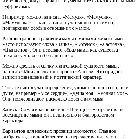
Хорошо подойдут варианты с уменьшительно-ласкательными
суффиксами.
Например, можно написать «Мамуля», «Мамусик»,
«Мамулечка». Такие записи звучат мило и интимно,
подчеркивая особые отношения с мамой.
Распространены сравнения мамы с милыми животными.
Часто используют слова «Зайка», «Котенок», «Ласточка»,
«Цыпленок». Они передают образ мамы как существа
нежного, милого и беззащитного.
Можно сделать отсылку к ангельской сущности мамы,
написав «Мой ангел» или просто «Ангел». Это придаст
записи возвышенный и поэтический характер.
Трогательно звучат определения, упоминающие о сердце и
душе, например «Мое сердце», «Душа моя», «Родная моя».
Они подчеркивают, насколько дорога вам мама.
Запись «Самая красивая» или «Принцесса» отразит ваше
восхищение маминой внешностью и благородством
характера.
Вариантов для нежных прозвищ множество. Главное —
выбрать то, что наиболее точно передает ваши чувства. И