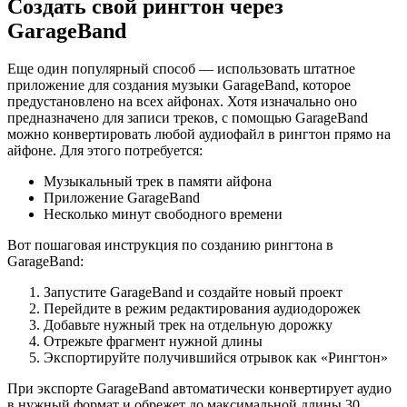
Создать свой рингтон через
GarageBand
Еще один популярный способ — использовать штатное
приложение для создания музыки GarageBand, которое
предустановлено на всех айфонах. Хотя изначально оно
предназначено для записи треков, с помощью GarageBand
можно конвертировать любой аудиофайл в рингтон прямо на
айфоне. Для этого потребуется:
Музыкальный трек в памяти айфона
Приложение GarageBand
Несколько минут свободного времени
Вот пошаговая инструкция по созданию рингтона в
GarageBand:
Запустите GarageBand и создайте новый проект
Перейдите в режим редактирования аудиодорожек
Добавьте нужный трек на отдельную дорожку
Отрежьте фрагмент нужной длины
Экспортируйте получившийся отрывок как «Рингтон»
При экспорте GarageBand автоматически конвертирует аудио
в нужный формат и обрежет до максимальной длины 30