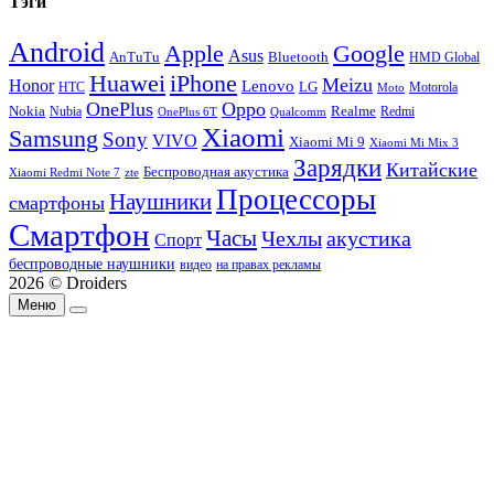
Тэги
Android
Apple
Google
Asus
AnTuTu
Bluetooth
HMD Global
Huawei
iPhone
Meizu
Honor
Lenovo
LG
HTC
Moto
Motorola
OnePlus
Oppo
Nokia
Nubia
Realme
Redmi
Qualcomm
OnePlus 6T
Xiaomi
Samsung
Sony
VIVO
Xiaomi Mi 9
Xiaomi Mi Mix 3
Зарядки
Китайские
Беспроводная акустика
Xiaomi Redmi Note 7
zte
Процессоры
Наушники
смартфоны
Смартфон
Часы
Чехлы
акустика
Спорт
беспроводные наушники
видео
на правах рекламы
2026 © Droiders
Меню