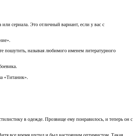
ли сериала. Это отличный вариант, если у вас с
ние».
ете пошутить, называя любимого именем литературного
боевика.
а «Титаник».
тилистику в одежде. Прозвище ему понравилось, и теперь он с
 Витя все время шутил и был настоящим оптимистом. Такая