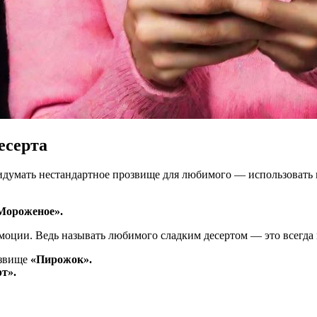
есерта
думать нестандартное прозвище для любимого — использовать н
Мороженое».
оции. Ведь называть любимого сладким десертом — это всегда
озвище
«Пирожок».
т».