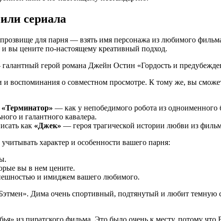
или сериала
розвище для парня — взять имя персонажа из любимого фильма и
и вы цените по-настоящему креативный подход.
галантный герой романа Джейн Остин «Гордость и предубежде
и и воспоминания о совместном просмотре. К тому же, вы смож
е
«Терминатор»
— как у непобедимого робота из одноименного 
ного и галантного кавалера.
исать как
«Джек»
— героя трагической истории любви из фильм
учитывать характер и особенности вашего парня:
ы.
орые вы в нем цените.
 внешностью и имиджем вашего любимого.
«Бэтмен». Дима очень спортивный, подтянутый и любит темную с
бья» из пиратского фильма. Это было очень к месту, потому что