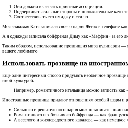
Оно должно вызывать приятные ассоциации.
Подчеркивать сильные стороны и положительные качеств
Соответствовать его имиджу и стилю.
Моя знакомая Катя записала своего парня Женю в телефоне ка
А я однажды записала бойфренда Диму как «Маффин» за его лю
Таким образом, использование прозвищ из мира кулинарии — о
вашего любимого.
Использовать прозвище на иностранно
Еще один интересный способ придумать необычное прозвище д
иной культурой.
Например, романтичного итальянца можно записать как 
Иностранные прозвища придают отношениям особый шарм и ром
Сильного и решительного парня можно записать по-испа
Романтичного и заботливого бойфренда — как французск
А веселого и жизнерадостного кавалера — как немецкое 