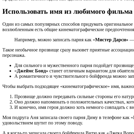
Использовать имя из любимого фильма 
Один из самых популярных способов придумать оригинальное п
возлюбленным есть общие кинематографические предпочтения 
Например, можно записать парня как «
Мистер Дарси»
— 
Такое необычное прозвище сразу вызовет приятные ассоциаци
персонажа.
Для сильного и мужественного парня подойдет прозвищ
«
Джеймс Бонд»
станет отличным вариантом для обаятель
А романтичного и чувствительного бойфренда можно зап
Чтобы выбрать подходящее «кинематографическое» имя, важно 
Прозвище должно передавать сильные стороны его натур
Оно должно напоминать о положительных качествах, кот
И конечно, имя героя должно хоть немного совпадать с
Моя подруга Аня записала своего парня Диму в телефоне как 
удовольствием шутит по этому поводу.
А я когда-то записала своего бойфренда Витю как «Джека Воро