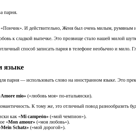
а парня.
к «Пончик». И действительно, Женя был очень милым, румяным и
бовь к сладкой выпечке. Это прозвище стало нашей милой шутк
тличный способ записать парня в телефоне необычно и мило. Гл
м языке
ля парня — использовать слово на иностранном языке. Это пре
«
Amore mio»
(«любовь моя» по-итальянски).
античность. К тому же, это отличный повод разнообразить бу
нски как «
Mi campeón»
(«мой чемпион»).
ое «
Mon amour»
(«моя любовь»).
«
Mein Schatz»
(«мой дорогой»).