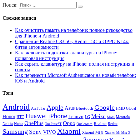
Поиск:
Свежие записи
Как очистить память на телефоне: полное руководство
для iPhone и Android
Сравнение Realme C83 5G, Redmi 15C и OPPO K14x:
битва автономности
Как включить подсказки клавиатуры на iPhone:
пошаговая инструкция
Как скрыть клавиатуру на iPhone: полная инструкция и
советы
Как перенести Microsoft Authenticator на новый телефон:
iOS и Android
Тэги
Android
Apple
Google
Asus
AnTuTu
Bluetooth
HMD Global
Huawei
iPhone
Meizu
Honor
Lenovo
LG
HTC
Moto
Motorola
OnePlus
Oppo
Nokia
Nubia
Realme
Redmi
Qualcomm
OnePlus 6T
Xiaomi
Samsung
Sony
VIVO
Xiaomi Mi 9
Xiaomi Mi Mix 3
Зарядки