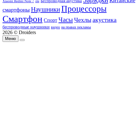
Китайские
Беспроводная акустика
Xiaomi Redmi Note 7
zte
Процессоры
Наушники
смартфоны
Смартфон
Часы
Чехлы
акустика
Спорт
беспроводные наушники
видео
на правах рекламы
2026 © Droiders
Меню