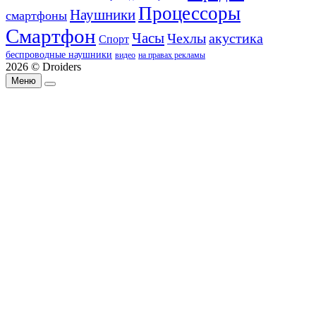
Процессоры
Наушники
смартфоны
Смартфон
Часы
Чехлы
акустика
Спорт
беспроводные наушники
видео
на правах рекламы
2026 © Droiders
Меню