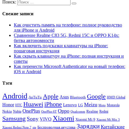
Поиск:
Свежие записи
Как очистить память на телефоне: полное руководство
для iPhone и Android
Сравнение Realme C83 5G, Redmi 15C и OPPO K14x:
битва автономности
Как включить подсказки клавиатуры на iPhone:
пошаговая инструкция
Как скрыть клавиатуру на iPhone: полная инструкция и
советы
Как перенести Microsoft Authenticator на новый телефон:
iOS и Android
Тэги
Android
Apple
Google
Asus
AnTuTu
Bluetooth
HMD Global
Huawei
iPhone
Meizu
Honor
Lenovo
LG
HTC
Moto
Motorola
OnePlus
Oppo
Nokia
Nubia
Realme
Redmi
Qualcomm
OnePlus 6T
Xiaomi
Samsung
Sony
VIVO
Xiaomi Mi 9
Xiaomi Mi Mix 3
Зарядки
Китайские
Беспроводная акустика
Xiaomi Redmi Note 7
zte