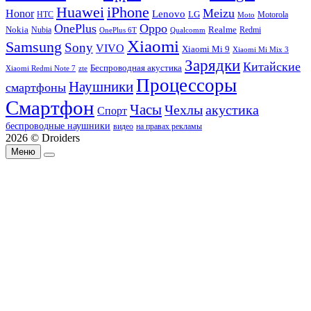
Huawei
iPhone
Meizu
Honor
Lenovo
LG
HTC
Moto
Motorola
OnePlus
Oppo
Nokia
Nubia
Realme
Redmi
Qualcomm
OnePlus 6T
Xiaomi
Samsung
Sony
VIVO
Xiaomi Mi 9
Xiaomi Mi Mix 3
Зарядки
Китайские
Беспроводная акустика
Xiaomi Redmi Note 7
zte
Процессоры
Наушники
смартфоны
Смартфон
Часы
Чехлы
акустика
Спорт
беспроводные наушники
видео
на правах рекламы
2026 © Droiders
Меню