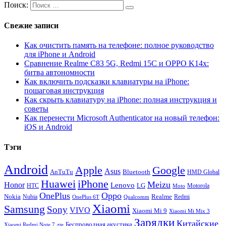
Поиск:
Свежие записи
Как очистить память на телефоне: полное руководство
для iPhone и Android
Сравнение Realme C83 5G, Redmi 15C и OPPO K14x:
битва автономности
Как включить подсказки клавиатуры на iPhone:
пошаговая инструкция
Как скрыть клавиатуру на iPhone: полная инструкция и
советы
Как перенести Microsoft Authenticator на новый телефон:
iOS и Android
Тэги
Android
Apple
Google
Asus
AnTuTu
Bluetooth
HMD Global
Huawei
iPhone
Meizu
Honor
Lenovo
LG
HTC
Moto
Motorola
OnePlus
Oppo
Nokia
Nubia
Realme
Redmi
Qualcomm
OnePlus 6T
Xiaomi
Samsung
Sony
VIVO
Xiaomi Mi 9
Xiaomi Mi Mix 3
Зарядки
Китайские
Беспроводная акустика
Xiaomi Redmi Note 7
zte