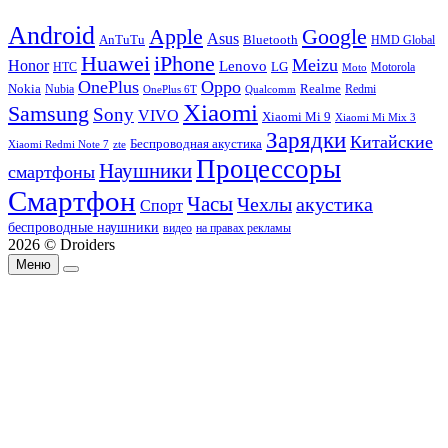
Android
Apple
Google
Asus
AnTuTu
Bluetooth
HMD Global
Huawei
iPhone
Meizu
Honor
Lenovo
LG
HTC
Moto
Motorola
OnePlus
Oppo
Nokia
Nubia
Realme
Redmi
Qualcomm
OnePlus 6T
Xiaomi
Samsung
Sony
VIVO
Xiaomi Mi 9
Xiaomi Mi Mix 3
Зарядки
Китайские
Беспроводная акустика
Xiaomi Redmi Note 7
zte
Процессоры
Наушники
смартфоны
Смартфон
Часы
Чехлы
акустика
Спорт
беспроводные наушники
видео
на правах рекламы
2026 © Droiders
Меню