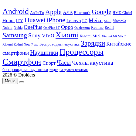
Android
Apple
Google
Asus
AnTuTu
Bluetooth
HMD Global
Huawei
iPhone
Meizu
Honor
Lenovo
LG
HTC
Moto
Motorola
OnePlus
Oppo
Nokia
Nubia
Realme
Redmi
Qualcomm
OnePlus 6T
Xiaomi
Samsung
Sony
VIVO
Xiaomi Mi 9
Xiaomi Mi Mix 3
Зарядки
Китайские
Беспроводная акустика
Xiaomi Redmi Note 7
zte
Процессоры
Наушники
смартфоны
Смартфон
Часы
Чехлы
акустика
Спорт
беспроводные наушники
видео
на правах рекламы
2026 © Droiders
Меню