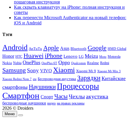
пошаговая инструкция
Как скрыть клавиатуру на iPhone: полная инструкция и
советы
Как перенести Microsoft Authenticator на новый телефон:
iOS и Android
Тэги
Android
Apple
Google
Asus
AnTuTu
Bluetooth
HMD Global
Huawei
iPhone
Meizu
Honor
Lenovo
LG
HTC
Moto
Motorola
OnePlus
Oppo
Nokia
Nubia
Realme
Redmi
Qualcomm
OnePlus 6T
Xiaomi
Samsung
Sony
VIVO
Xiaomi Mi 9
Xiaomi Mi Mix 3
Зарядки
Китайские
Беспроводная акустика
Xiaomi Redmi Note 7
zte
Процессоры
Наушники
смартфоны
Смартфон
Часы
Чехлы
акустика
Спорт
беспроводные наушники
видео
на правах рекламы
2026 © Droiders
Меню