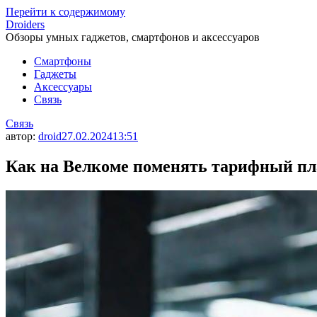
Перейти к содержимому
Droiders
Обзоры умных гаджетов, смартфонов и аксессуаров
Смартфоны
Гаджеты
Аксессуары
Связь
Связь
автор:
droid
27.02.2024
13:51
Как на Велкоме поменять тарифный пл