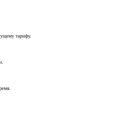
кущему тарифу.
и.
ремя.