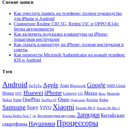
Свежие записи
Как очистить память на телефоне: полное руководство
для iPhone и Android
Сравнение Realme C83 5G, Redmi 15C и OPPO K14x:
битва автономности
Как включить подсказки клавиатуры на iPhone:
пошаговая инструкция
Как скрыть клавиатуру на iPhone: полная инструкция и
советы
Как перенести Microsoft Authenticator на новый телефон:
iOS и Android
Тэги
Android
Apple
Google
Asus
AnTuTu
Bluetooth
HMD Global
Huawei
iPhone
Meizu
Honor
Lenovo
LG
HTC
Moto
Motorola
OnePlus
Oppo
Nokia
Nubia
Realme
Redmi
Qualcomm
OnePlus 6T
Xiaomi
Samsung
Sony
VIVO
Xiaomi Mi 9
Xiaomi Mi Mix 3
Зарядки
Китайские
Беспроводная акустика
Xiaomi Redmi Note 7
zte
Процессоры
Наушники
смартфоны