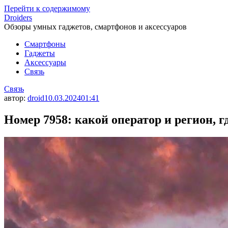
Перейти к содержимому
Droiders
Обзоры умных гаджетов, смартфонов и аксессуаров
Смартфоны
Гаджеты
Аксессуары
Связь
Связь
автор:
droid
10.03.2024
01:41
Номер 7958: какой оператор и регион, г