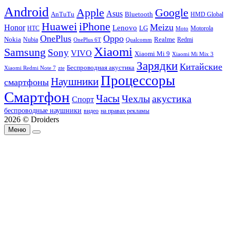
Android
Apple
Google
Asus
AnTuTu
Bluetooth
HMD Global
Huawei
iPhone
Meizu
Honor
Lenovo
LG
HTC
Moto
Motorola
OnePlus
Oppo
Nokia
Nubia
Realme
Redmi
Qualcomm
OnePlus 6T
Xiaomi
Samsung
Sony
VIVO
Xiaomi Mi 9
Xiaomi Mi Mix 3
Зарядки
Китайские
Беспроводная акустика
Xiaomi Redmi Note 7
zte
Процессоры
Наушники
смартфоны
Смартфон
Часы
Чехлы
акустика
Спорт
беспроводные наушники
видео
на правах рекламы
2026 © Droiders
Меню