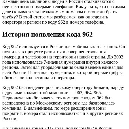
Каждый день миллионы людей в России сталкиваются с
неизвестными номерами телефонов. Как узнать, кто на самом
деле скрывается за незнакомым номером и стоит ли брать
трубку? В этой статье мы разберемся, как определить
оператора и регион по коду 962 в номере телефона.
История появления кода 962
Код 962 используется в России для мобильных телефонов. Он
появился в процессе развития и совершенствования
нумерации телефонов на территории нашей страны. До 2002
года использовалась 7-значная нумерация внутри каждого
региона. Затем для упорядочивания была введена единая для
всей России 11-значная нумерация, в которой первые цифры
обозначали код региона и оператора.
Код 962 был выделен российскому оператору Билайн, наряду
с другими кодами этой компании — 963, 964, 965.
Первоначально большая часть номеров с кодом 962 была
распределена по Московскому региону, где базировалась
компания. В дальнейшем, по мере расширения зоны
покрытия, номера стали использоваться и в других регионах
России.
По данным на конец 2022 года, под кодом 962 в России