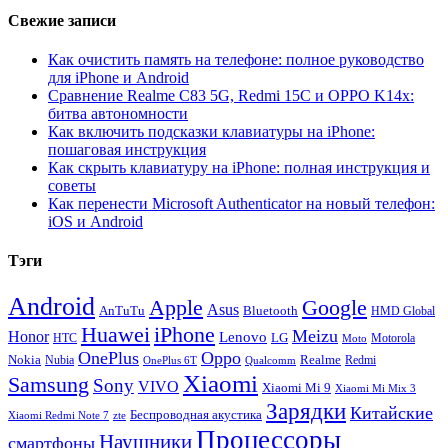
Свежие записи
Как очистить память на телефоне: полное руководство
для iPhone и Android
Сравнение Realme C83 5G, Redmi 15C и OPPO K14x:
битва автономности
Как включить подсказки клавиатуры на iPhone:
пошаговая инструкция
Как скрыть клавиатуру на iPhone: полная инструкция и
советы
Как перенести Microsoft Authenticator на новый телефон:
iOS и Android
Тэги
Android
Apple
Google
Asus
AnTuTu
Bluetooth
HMD Global
Huawei
iPhone
Meizu
Honor
Lenovo
LG
HTC
Moto
Motorola
OnePlus
Oppo
Nokia
Nubia
Realme
Redmi
Qualcomm
OnePlus 6T
Xiaomi
Samsung
Sony
VIVO
Xiaomi Mi 9
Xiaomi Mi Mix 3
Зарядки
Китайские
Беспроводная акустика
Xiaomi Redmi Note 7
zte
Процессоры
Наушники
смартфоны