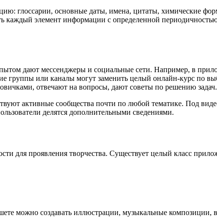
ю: глоссарии, основные даты, имена, цитаты, химические форм
ть каждый элемент информации с определенной периодичностью
пытом дают мессенджеры и социальные сети. Например, в прил
кие группы или каналы могут заменить целый онлайн-курс по вы
овичками, отвечают на вопросы, дают советы по решению задач.
ствуют активные сообщества почти по любой тематике. Под вид
 пользователи делятся дополнительными сведениями.
ти для проявления творчества. Существует целый класс прило
ете можно создавать иллюстрации, музыкальные композиции, в