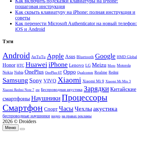
Как включить подсказки клавиатуры на iPhone:
пошаговая инструкция
Как скрыть клавиатуру на iPhone: полная инструкция и
советы
Как перенести Microsoft Authenticator на новый телефон:
iOS и Android
Тэги
Android
Apple
Google
Asus
AnTuTu
Bluetooth
HMD Global
Huawei
iPhone
Meizu
Honor
Lenovo
LG
HTC
Moto
Motorola
OnePlus
Oppo
Nokia
Nubia
Realme
Redmi
Qualcomm
OnePlus 6T
Xiaomi
Samsung
Sony
VIVO
Xiaomi Mi 9
Xiaomi Mi Mix 3
Зарядки
Китайские
Беспроводная акустика
Xiaomi Redmi Note 7
zte
Процессоры
Наушники
смартфоны
Смартфон
Часы
Чехлы
акустика
Спорт
беспроводные наушники
видео
на правах рекламы
2026 © Droiders
Меню