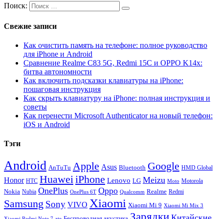
Поиск:
Свежие записи
Как очистить память на телефоне: полное руководство
для iPhone и Android
Сравнение Realme C83 5G, Redmi 15C и OPPO K14x:
битва автономности
Как включить подсказки клавиатуры на iPhone:
пошаговая инструкция
Как скрыть клавиатуру на iPhone: полная инструкция и
советы
Как перенести Microsoft Authenticator на новый телефон:
iOS и Android
Тэги
Android
Apple
Google
Asus
AnTuTu
Bluetooth
HMD Global
Huawei
iPhone
Meizu
Honor
Lenovo
LG
HTC
Moto
Motorola
OnePlus
Oppo
Nokia
Nubia
Realme
Redmi
Qualcomm
OnePlus 6T
Xiaomi
Samsung
Sony
VIVO
Xiaomi Mi 9
Xiaomi Mi Mix 3
Зарядки
Китайские
Беспроводная акустика
Xiaomi Redmi Note 7
zte