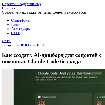
Перейти к содержимому
Droiders
Обзоры умных гаджетов, смартфонов и аксессуаров
Смартфоны
Гаджеты
Аксессуары
Связь
Связь
автор:
droid
18.03.2026
01:42
Как создать AI-дашборд для соцсетей с
помощью Claude Code без кода