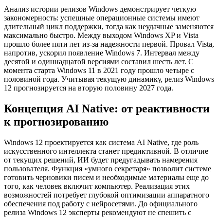
Анализ истории релизов Windows демонстрирует четкую
закономерность: успешные операционные системы имеют
длительный цикл поддержки, тогда как неудачные заменяются
максимально быстро. Между выходом Windows XP и Vista
прошло более пяти лет из-за надежности первой. Провал Vista,
напротив, ускорил появление Windows 7. Интервал между
десятой и одиннадцатой версиями составил шесть лет. С
момента старта Windows 11 в 2021 году прошло четыре с
половиной года. Учитывая текущую динамику, релиз Windows
12 прогнозируется на вторую половину 2027 года.
Концепция AI Native: от реактивности
к прогнозированию
Windows 12 проектируется как система AI Native, где роль
искусственного интеллекта станет предиктивной. В отличие
от текущих решений, ИИ будет предугадывать намерения
пользователя. Функция «умного секретаря» позволит системе
готовить черновики писем и необходимые материалы еще до
того, как человек включит компьютер. Реализация этих
возможностей потребует глубокой оптимизации аппаратного
обеспечения под работу с нейросетями. До официального
релиза Windows 12 эксперты рекомендуют не спешить с