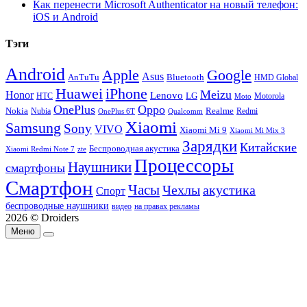
Как перенести Microsoft Authenticator на новый телефон:
iOS и Android
Тэги
Android
Apple
Google
Asus
AnTuTu
Bluetooth
HMD Global
Huawei
iPhone
Meizu
Honor
Lenovo
LG
HTC
Moto
Motorola
OnePlus
Oppo
Nokia
Nubia
Realme
Redmi
Qualcomm
OnePlus 6T
Xiaomi
Samsung
Sony
VIVO
Xiaomi Mi 9
Xiaomi Mi Mix 3
Зарядки
Китайские
Беспроводная акустика
Xiaomi Redmi Note 7
zte
Процессоры
Наушники
смартфоны
Смартфон
Часы
Чехлы
акустика
Спорт
беспроводные наушники
видео
на правах рекламы
2026 © Droiders
Меню