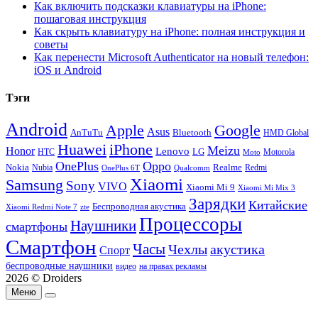
Как включить подсказки клавиатуры на iPhone:
пошаговая инструкция
Как скрыть клавиатуру на iPhone: полная инструкция и
советы
Как перенести Microsoft Authenticator на новый телефон:
iOS и Android
Тэги
Android
Apple
Google
Asus
AnTuTu
Bluetooth
HMD Global
Huawei
iPhone
Meizu
Honor
Lenovo
LG
HTC
Moto
Motorola
OnePlus
Oppo
Nokia
Nubia
Realme
Redmi
Qualcomm
OnePlus 6T
Xiaomi
Samsung
Sony
VIVO
Xiaomi Mi 9
Xiaomi Mi Mix 3
Зарядки
Китайские
Беспроводная акустика
Xiaomi Redmi Note 7
zte
Процессоры
Наушники
смартфоны
Смартфон
Часы
Чехлы
акустика
Спорт
беспроводные наушники
видео
на правах рекламы
2026 © Droiders
Меню