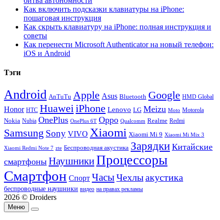
битва автономности
Как включить подсказки клавиатуры на iPhone:
пошаговая инструкция
Как скрыть клавиатуру на iPhone: полная инструкция и
советы
Как перенести Microsoft Authenticator на новый телефон:
iOS и Android
Тэги
Android
Apple
Google
Asus
AnTuTu
Bluetooth
HMD Global
Huawei
iPhone
Meizu
Honor
Lenovo
LG
HTC
Moto
Motorola
OnePlus
Oppo
Nokia
Nubia
Realme
Redmi
Qualcomm
OnePlus 6T
Xiaomi
Samsung
Sony
VIVO
Xiaomi Mi 9
Xiaomi Mi Mix 3
Зарядки
Китайские
Беспроводная акустика
Xiaomi Redmi Note 7
zte
Процессоры
Наушники
смартфоны
Смартфон
Часы
Чехлы
акустика
Спорт
беспроводные наушники
видео
на правах рекламы
2026 © Droiders
Меню