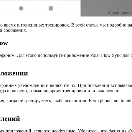
 во время интенсивных тренировок. В этой статье мы подробно р
ли сообщения.
low
ефоном. Для этого используйте приложение Polar Flow Sync для
иложении
лефонных уведомлений и включите их. При появлении всплывающ
гда включено, только во время тренировки или выключено.
, когда не тренируетесь, выберите опцию From phone, not train
млений
х приложений, если это необходимо. Убедитесь, что функция «