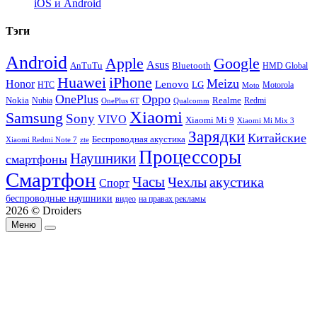
iOS и Android
Тэги
Android
Apple
Google
Asus
AnTuTu
Bluetooth
HMD Global
Huawei
iPhone
Meizu
Honor
Lenovo
LG
HTC
Moto
Motorola
OnePlus
Oppo
Nokia
Nubia
Realme
Redmi
Qualcomm
OnePlus 6T
Xiaomi
Samsung
Sony
VIVO
Xiaomi Mi 9
Xiaomi Mi Mix 3
Зарядки
Китайские
Беспроводная акустика
Xiaomi Redmi Note 7
zte
Процессоры
Наушники
смартфоны
Смартфон
Часы
Чехлы
акустика
Спорт
беспроводные наушники
видео
на правах рекламы
2026 © Droiders
Меню