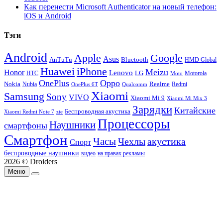
Как перенести Microsoft Authenticator на новый телефон:
iOS и Android
Тэги
Android
Apple
Google
Asus
AnTuTu
Bluetooth
HMD Global
Huawei
iPhone
Meizu
Honor
Lenovo
LG
HTC
Moto
Motorola
OnePlus
Oppo
Nokia
Nubia
Realme
Redmi
Qualcomm
OnePlus 6T
Xiaomi
Samsung
Sony
VIVO
Xiaomi Mi 9
Xiaomi Mi Mix 3
Зарядки
Китайские
Беспроводная акустика
Xiaomi Redmi Note 7
zte
Процессоры
Наушники
смартфоны
Смартфон
Часы
Чехлы
акустика
Спорт
беспроводные наушники
видео
на правах рекламы
2026 © Droiders
Меню